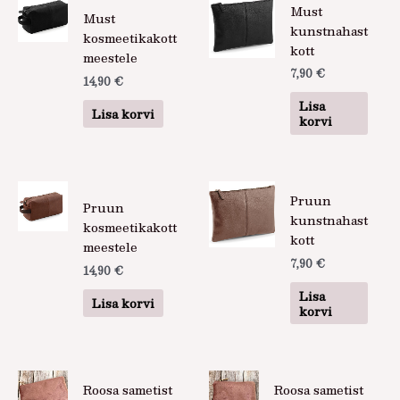
Must
Must
kunstnahast
kosmeetikakott
kott
meestele
7,90
€
14,90
€
Lisa
Lisa korvi
korvi
Pruun
Pruun
kunstnahast
kosmeetikakott
kott
meestele
7,90
€
14,90
€
Lisa
Lisa korvi
korvi
Roosa sametist
Roosa sametist