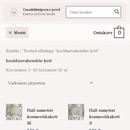
Skip
Search
CasadeMariposa e-pood
to
käsitöö ja Eesti disain
for:
content
0
Ostukorv
Menüü
Esileht
/ Tooted siltidega “hooldusvahendite kott”
hooldusvahendite kott
Kuvatakse 1–18 tulemust 23-st
Hall sametist
Hall sametist
kosmeetikakott
kosmeetikakott
M
S