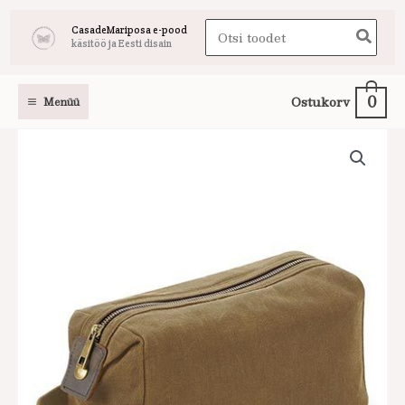
Skip
Search
CasadeMariposa e-pood
to
käsitöö ja Eesti disain
for:
content
0
Ostukorv
Menüü
Meeste
kosmeetikakott
beež
kogus