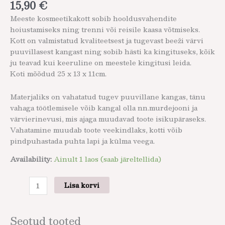
15,90
€
Meeste kosmeetikakott sobib hooldusvahendite
hoiustamiseks ning trenni või reisile kaasa võtmiseks.
Kott on valmistatud kvaliteetsest ja tugevast beeži värvi
puuvillasest kangast ning sobib hästi ka kingituseks, kõik
ju teavad kui keeruline on meestele kingitusi leida.
Koti mõõdud 25 x 13 x 11cm.
Materjaliks on vahatatud tugev puuvillane kangas, tänu
vahaga töötlemisele võib kangal olla nn.murdejooni ja
värvierinevusi, mis ajaga muudavad toote isikupäraseks.
Vahatamine muudab toote veekindlaks, kotti võib
pindpuhastada puhta lapi ja külma veega.
Availability:
Ainult 1 laos (saab järeltellida)
Lisa korvi
Seotud tooted