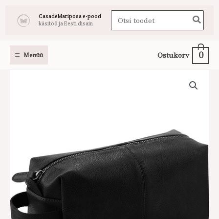
Skip
Search
CasadeMariposa e-pood
to
käsitöö ja Eesti disain
for:
content
0
Ostukorv
Menüü
Must
kosmeetikakott
meestele
kogus