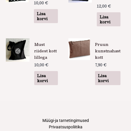
10,00
€
12,00
€
Lisa
Lisa
korvi
korvi
Must
Pruun
riidest kott
kunstnahast
lillega
kott
10,00
€
7,90
€
Lisa
Lisa
korvi
korvi
Müügi-ja tarnetingimused
Privaatsuspoliitika