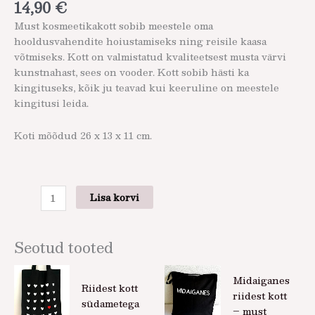
14,90
€
Must kosmeetikakott sobib meestele oma
hooldusvahendite hoiustamiseks ning reisile kaasa
võtmiseks. Kott on valmistatud kvaliteetsest musta värvi
kunstnahast, sees on vooder. Kott sobib hästi ka
kingituseks, kõik ju teavad kui keeruline on meestele
kingitusi leida.
Koti mõõdud 26 x 13 x 11 cm.
Lisa korvi
Seotud tooted
Midaiganes
Riidest kott
riidest kott
südametega
– must