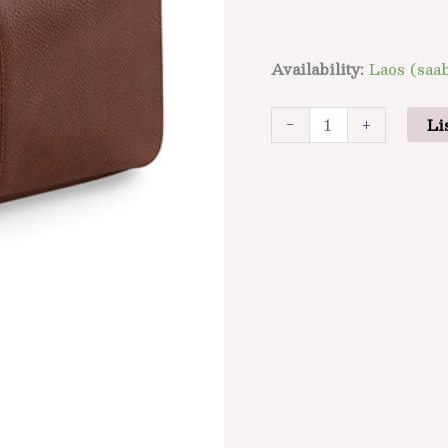
Availability:
Laos (saab
-
+
Li