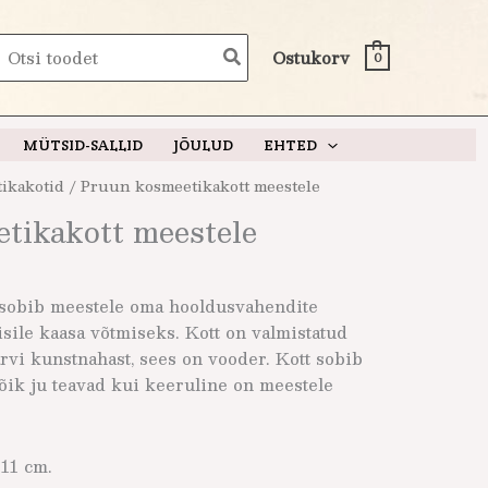
earch
Ostukorv
0
or:
MÜTSID-SALLID
JÕULUD
EHTED
ikakotid
/ Pruun kosmeetikakott meestele
tikakott meestele
sobib meestele oma hooldusvahendite
sile kaasa võtmiseks. Kott on valmistatud
ärvi kunstnahast, sees on vooder. Kott sobib
kõik ju teavad kui keeruline on meestele
11 cm.