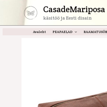
Skip
CasadeMariposa 
to
content
käsitöö ja Eesti disain
Avaleht
PEAPAELAD
RAAMATUSÕB