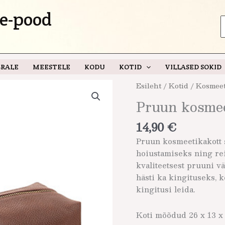
e-pood
S
f
RALE
MEESTELE
KODU
KOTID
VILLASED SOKID
Pruun
Esileht
/
Kotid
/
Kosmeet
kosmeetikakott
Pruun kosmee
meestele
kogus
14,90
€
Pruun kosmeetikakott 
hoiustamiseks ning rei
kvaliteetsest pruuni v
hästi ka kingituseks, 
kingitusi leida.
Koti mõõdud 26 x 13 x 