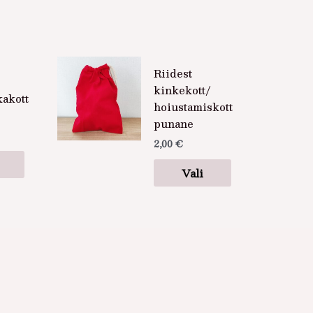
Sellel
Sellel
Riidest
tootel
tootel
kinkekott/
on
on
akott
hoiustamiskott
mitu
mitu
punane
varianti.
varianti.
2,00
€
Valikuid
Valikuid
saab
saab
Vali
teha
teha
tootelehel.
tootelehel.