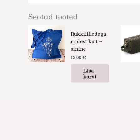
Seotud tooted
Rukkililledega
riidest kott –
sinine
12,00
€
Lisa
korvi