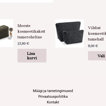
Meeste
Vildist
kosmeetikakott
kosmeetik
tumeroheline
tumehall
15,90
€
8,00
€
Lisa
Vali
korvi
Müügi-ja tarnetingimused
Privaatsuspoliitika
Kontakt