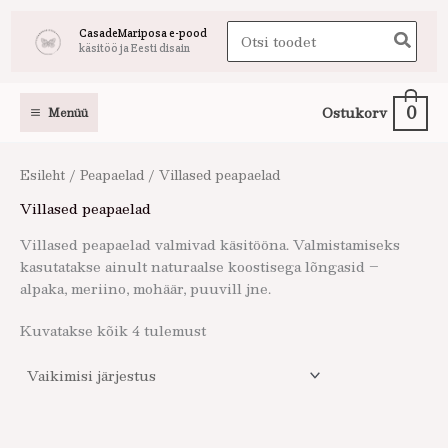
Skip
Search
CasadeMariposa e-pood
to
käsitöö ja Eesti disain
for:
content
0
Ostukorv
Menüü
Esileht
/
Peapaelad
/ Villased peapaelad
Villased peapaelad
Villased peapaelad valmivad käsitööna. Valmistamiseks
kasutatakse ainult naturaalse koostisega lõngasid –
alpaka, meriino, mohäär, puuvill jne.
Kuvatakse kõik 4 tulemust