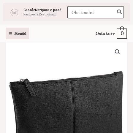
Skip
Search
CasadeMariposa e-pood
to
käsitöö ja Eesti disain
for:
content
0
Ostukorv
Menüü
Must
kunstnahast
kott
kogus