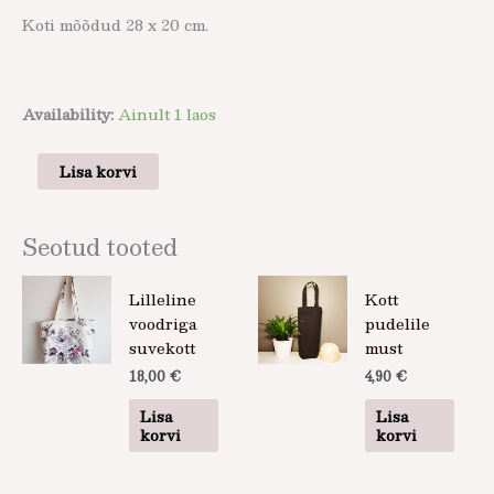
Koti mõõdud 28 x 20 cm.
Availability:
Ainult 1 laos
Lisa korvi
Seotud tooted
Lilleline
Kott
voodriga
pudelile
suvekott
must
18,00
€
4,90
€
Lisa
Lisa
korvi
korvi