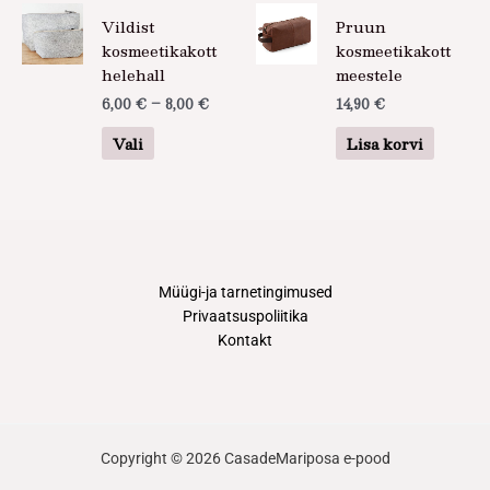
Hinnavahemik:
Sellel
Vildist
Pruun
6,00 €
tootel
kuni
kosmeetikakott
kosmeetikakott
on
8,00 €
helehall
meestele
mitu
6,00
€
–
8,00
€
14,90
€
varianti.
Valikuid
Vali
Lisa korvi
saab
teha
tootelehel.
Müügi-ja tarnetingimused
Privaatsuspoliitika
Kontakt
Copyright © 2026 CasadeMariposa e-pood