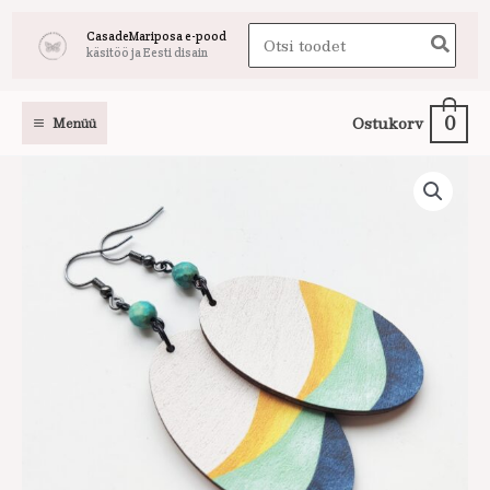
Skip
Search
CasadeMariposa e-pood
to
käsitöö ja Eesti disain
for:
content
0
Ostukorv
Menüü