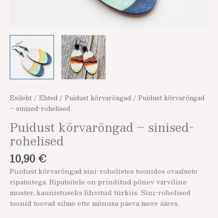
Esileht
/
Ehted
/
Puidust kõrvarõngad
/ Puidust kõrvarõngad
– sinised-rohelised
Puidust kõrvarõngad – sinised-
rohelised
10,90
€
Puidust kõrvarõngad sini-rohelistes toonides ovaalsete
ripatsitega. Ripatsitele on prinditud põnev värviline
muster, kaunistuseks lihvitud türkiis. Sini-rohelised
toonid toovad silme ette mõnusa päeva mere ääres.