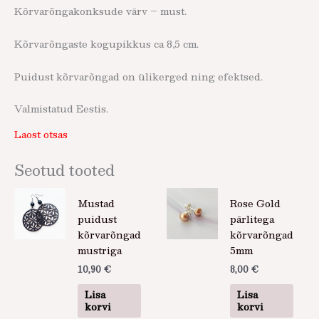
Kõrvarõngakonksude värv – must.
Kõrvarõngaste kogupikkus ca 8,5 cm.
Puidust kõrvarõngad on ülikerged ning efektsed.
Valmistatud Eestis.
Laost otsas
Seotud tooted
Mustad
Rose Gold
puidust
pärlitega
kõrvarõngad
kõrvarõngad
mustriga
5mm
10,90
€
8,00
€
Lisa
Lisa
korvi
korvi