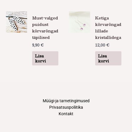
Must-valged
Ketiga
puidust
kõrvarõngad
kõrvarõngad
lillade
täpilised
kristallidega
9,90
€
12,00
€
Lisa
Lisa
korvi
korvi
Müügi-ja tarnetingimused
Privaatsuspoliitika
Kontakt