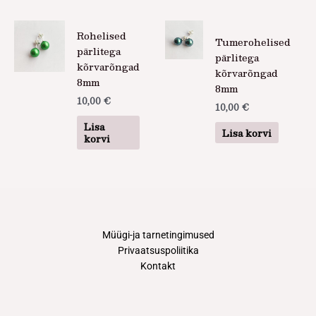
Rohelised
Tumerohelised
pärlitega
pärlitega
kõrvarõngad
kõrvarõngad
8mm
8mm
10,00
€
10,00
€
Lisa
Lisa korvi
korvi
Müügi-ja tarnetingimused
Privaatsuspoliitika
Kontakt