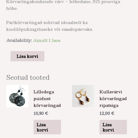
Kõrvarõngakonksude värv – hõbedane, 925 prooviga
hõbe.
Pärlkõrvarõngad sobivad ideaalselt ka
koolilõpukingituseks või emadepäevaks.
Availability:
Ainult 1 laos
Lisa korvi
Seotud tooted
Lilledega
Kullavärvi
puidust
kõrvarõngad
kõrvarõngad
ripatsiga
10,90
€
12,00
€
Lisa
Lisa
korvi
korvi