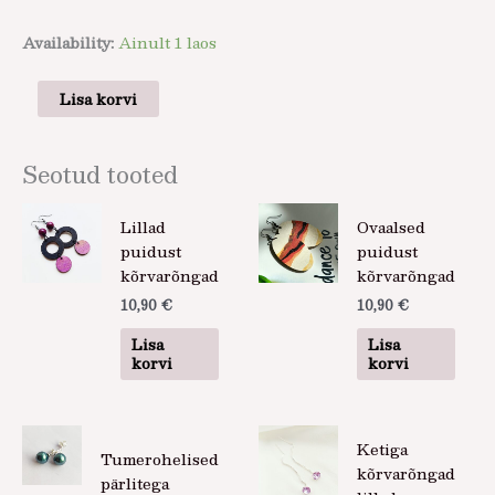
Availability:
Ainult 1 laos
Lisa korvi
Seotud tooted
Lillad
Ovaalsed
puidust
puidust
kõrvarõngad
kõrvarõngad
10,90
€
10,90
€
Lisa
Lisa
korvi
korvi
Ketiga
Tumerohelised
kõrvarõngad
pärlitega