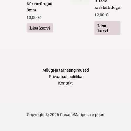
lillade
kõrvarõngad
kristallidega
8mm
12,00
€
10,00
€
Lisa
Lisa korvi
korvi
Müügi-ja tarnetingimused
Privaatsuspoliitika
Kontakt
Copyright © 2026 CasadeMariposa e-pood