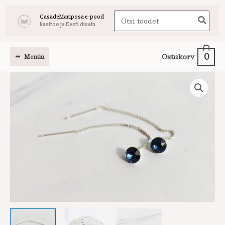
Skip
Search
CasadeMariposa e-pood
to
käsitöö ja Eesti disain
for:
content
0
Ostukorv
Menüü
Ketiga
kõrvarõngad
siniste
kristallidega
kogus