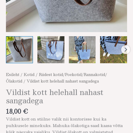
Esileht
/
Kotid
/
Riidest kotid/Poekotid/Rannakotid/
Õlakotid
/ Vildist kott helehall nahast sangadega
Vildist kott helehall nahast
sangadega
18,00
€
Vildist kott on stiilne valik nii kontorisse kui ka
puhkusele minekuks. Mahuka õlakotiga saad kaasa võtta
kõik päevaks vajaliku. Vildist õlakott on valmistatud