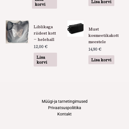
Lisa korvi
korvi
Liblikaga
Must
riidest kott
kosmeetikakott
– helehall
meestele
12,00
€
14,90
€
Lisa
Lisa korvi
korvi
Müügi-ja tarnetingimused
Privaatsuspoliitika
Kontakt