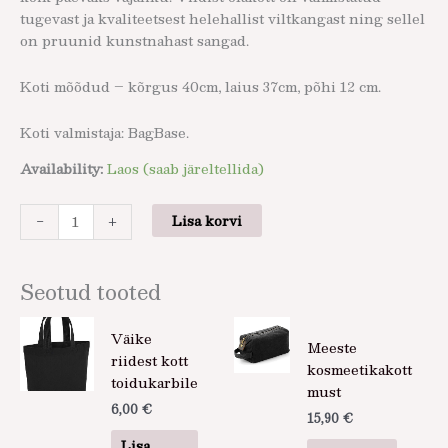
tugevast ja kvaliteetsest helehallist viltkangast ning sellel
on pruunid kunstnahast sangad.
Koti mõõdud – kõrgus 40cm, laius 37cm, põhi 12 cm.
Koti valmistaja: BagBase.
Availability:
Laos (saab järeltellida)
-
+
Lisa korvi
Seotud tooted
Väike
Meeste
riidest kott
kosmeetikakott
toidukarbile
must
6,00
€
15,90
€
Lisa