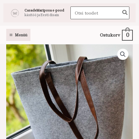
Skip
Search
CasadeMariposa e-pood
to
käsitöö ja Eesti disain
for:
content
0
Ostukorv
Menüü
Vildist
kott
helehall
nahast
sangadega
kogus