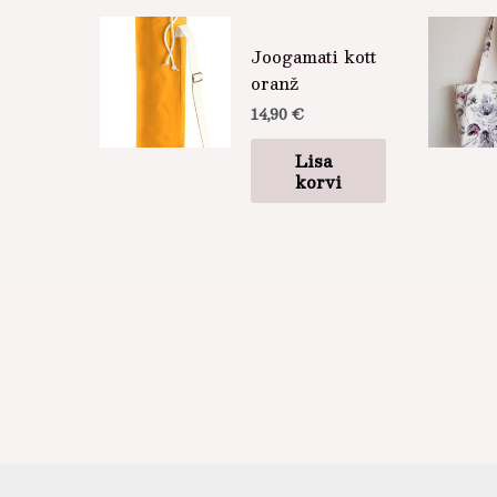
Joogamati kott
oranž
14,90
€
Lisa
korvi