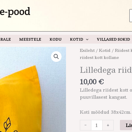
e-pood
S
f
RALE
MEESTELE
KODU
KOTID
VILLASED SOKID
Lilledega
Esileht
/
Kotid
/
Riidest
riidest
riidest kott kollane
kott
Lilledega rii
kollane
kogus
10,00
€
Lilledega riidest kott 
puuvillasest kangast.
Koti mõõdud 38x42cm. 
-
+
Li