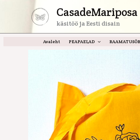
Skip
CasadeMariposa 
to
content
käsitöö ja Eesti disain
Avaleht
PEAPAELAD
RAAMATUSÕB