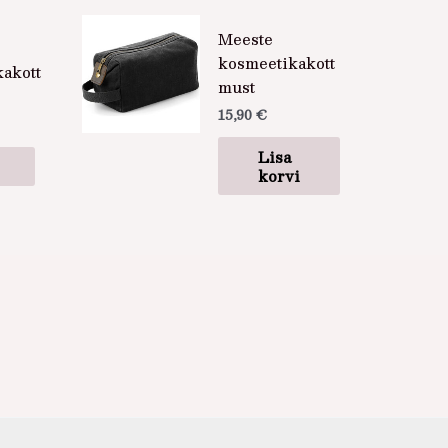
Sellel
Meeste
tootel
kosmeetikakott
akott
on
must
mitu
15,90
€
varianti.
Valikuid
Lisa
saab
korvi
teha
tootelehel.