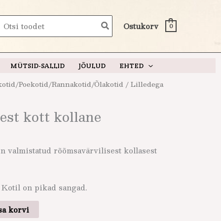
earch
Ostukorv
0
or:
MÜTSID-SALLID
JÕULUD
EHTED
 kotid/Poekotid/Rannakotid/Õlakotid
/ Lilledega
dest kott kollane
on valmistatud rõõmsavärvilisest kollasest
Kotil on pikad sangad.
sa korvi