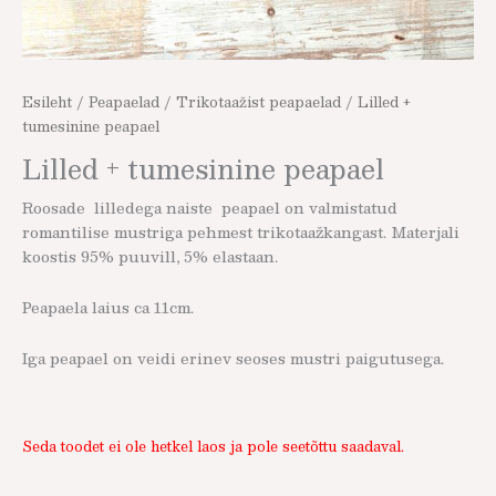
Esileht
/
Peapaelad
/
Trikotaažist peapaelad
/ Lilled +
tumesinine peapael
Lilled + tumesinine peapael
Roosade lilledega naiste peapael on valmistatud
romantilise mustriga pehmest trikotaažkangast. Materjali
koostis 95% puuvill, 5% elastaan.
Peapaela laius ca 11cm.
Iga peapael on veidi erinev seoses mustri paigutusega.
Seda toodet ei ole hetkel laos ja pole seetõttu saadaval.