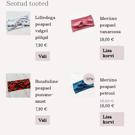
Seotud tooted
Sellel
Lilledega
Meriino
tootel
peapael
peapael
on
valgel
vanaroosa
mitu
põhjal
18,00
€
varianti.
7,90
€
Valikuid
Lisa
saab
korvi
Vali
teha
tootelehel.
Algne
Praegune
Sellel
-11%
Meriino
hind
hind
Ruuduline
tootel
oli:
on:
peapael
peapael
on
18,00 €.
16,00 €.
petrool
punane-
mitu
must
18,00
€
varianti.
16,00
€
Valikuid
7,90
€
saab
Lisa
Vali
korvi
teha
tootelehel.