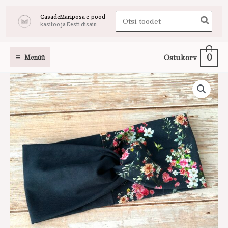
Skip
Search
CasadeMariposa e-pood
to
käsitöö ja Eesti disain
for:
content
0
Ostukorv
Menüü