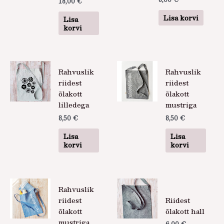
18,00
€
Lisa korvi
Lisa
korvi
Rahvuslik
Rahvuslik
riidest
riidest
õlakott
õlakott
lilledega
mustriga
8,50
€
8,50
€
Lisa
Lisa
korvi
korvi
Rahvuslik
riidest
Riidest
õlakott
õlakott hall
mustriga