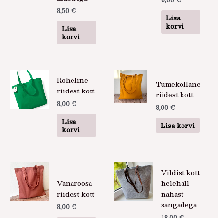
6,00
€
8,50
€
Lisa
korvi
Lisa
korvi
Roheline
Tumekollane
riidest kott
riidest kott
8,00
€
8,00
€
Lisa
Lisa korvi
korvi
Vildist kott
Vanaroosa
helehall
riidest kott
nahast
sangadega
8,00
€
18,00
€