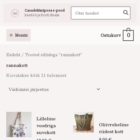
Skip
Search
CasadeMariposa e-pood
to
käsitöö ja Eesti disain
for:
content
0
Ostukorv
Menüü
Esileht
/ Tooted siltidega “rannakott”
rannakott
Kuvatakse kõik 11 tulemust
Lilleline
Oliivroheline
voodriga
riidest kott
suvekott
8,00
€