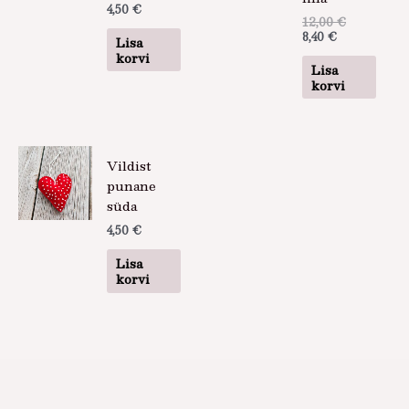
4,50
€
12,00
€
8,40
€
Lisa
korvi
Lisa
korvi
Vildist
punane
süda
4,50
€
Lisa
korvi