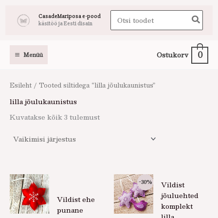
Skip
Search
CasadeMariposa e-pood
to
käsitöö ja Eesti disain
for:
content
0
Ostukorv
Menüü
Esileht
/ Tooted siltidega “lilla jõulukaunistus”
lilla jõulukaunistus
Kuvatakse kõik 3 tulemust
Praegune
Algne
-30%
Vildist
hind
hind
on:
oli:
jõuluehted
Vildist ehe
8,40 €.
12,00 €.
komplekt
punane
lilla