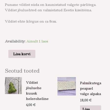
Punane vildist süda on kaunistatud valgete pärlitega.
Vildist jõuluehted on valmistatud Eestis käsitööna.
Vildist ehte kõrgus on ca 8cm.
Availability:
Ainult 1 laos
Lisa korvi
Seotud tooted
Vildist
Palmikutega
jõuluehe
peapael
kuusk
valge alpaka
heleroheline
18,00
€
4,00
€
Lisa