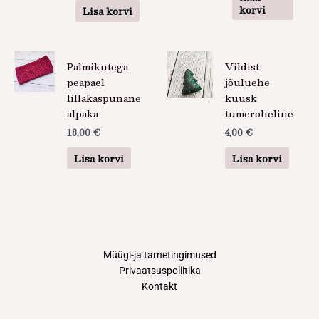
korvi
Lisa korvi
Palmikutega
Vildist
peapael
jõuluehe
lillakaspunane
kuusk
alpaka
tumeroheline
18,00
€
4,00
€
Lisa korvi
Lisa korvi
Müügi-ja tarnetingimused
Privaatsuspoliitika
Kontakt