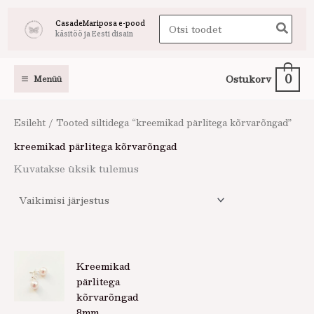
Skip
Search
CasadeMariposa e-pood
to
käsitöö ja Eesti disain
for:
content
0
Ostukorv
Menüü
Esileht
/ Tooted siltidega “kreemikad pärlitega kõrvarõngad”
kreemikad pärlitega kõrvarõngad
Kuvatakse üksik tulemus
Kreemikad
pärlitega
kõrvarõngad
8mm