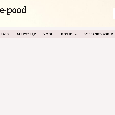
e-pood
S
f
RALE
MEESTELE
KODU
KOTID
VILLASED SOKID