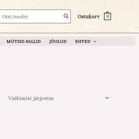
earch
Ostukorv
0
or:
MÜTSID-SALLID
JÕULUD
EHTED