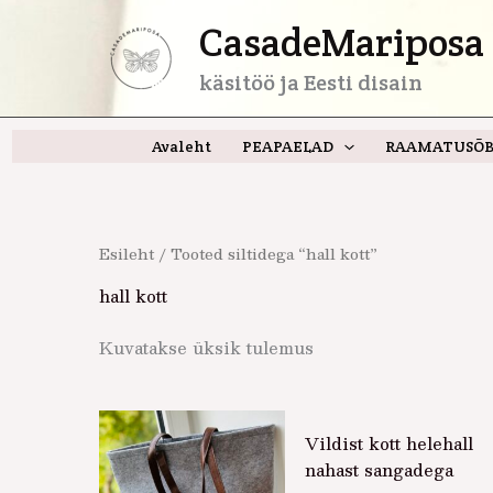
Skip
CasadeMariposa 
to
content
käsitöö ja Eesti disain
Avaleht
PEAPAELAD
RAAMATUSÕB
Esileht
/ Tooted siltidega “hall kott”
hall kott
Kuvatakse üksik tulemus
Vildist kott helehall
nahast sangadega