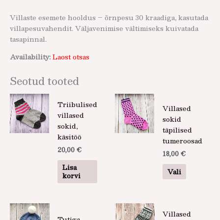
Villaste esemete hooldus – õrnpesu 30 kraadiga, kasutada
villapesuvahendit. Väljavenimise vältimiseks kuivatada
tasapinnal.
Availability:
Laost otsas
Seotud tooted
Sellel
Triibulised
Villased
tootel
villased
sokid
on
sokid,
täpilised
mitu
käsitöö
tumeroosad
varianti.
20,00
€
Valikuid
18,00
€
saab
Lisa
Vali
teha
korvi
tootelehel
Villased
Tutiga