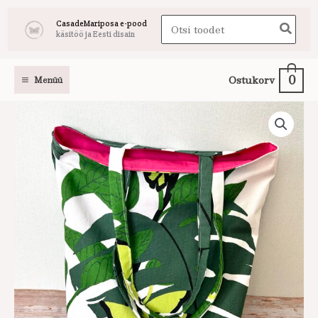
Skip
Search
CasadeMariposa e-pood
to
käsitöö ja Eesti disain
for:
content
0
Ostukorv
Menüü
Värviline
riidest
kott
voodriga
roheline-
roosa
kogus