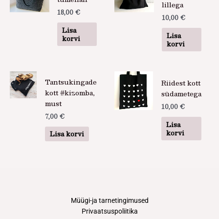
lillega
18,00
€
10,00
€
Lisa
Lisa
korvi
korvi
Tantsukingade
Riidest kott
kott #kizomba,
südametega
must
10,00
€
7,00
€
Lisa
korvi
Lisa korvi
Müügi-ja tarnetingimused
Privaatsuspoliitika