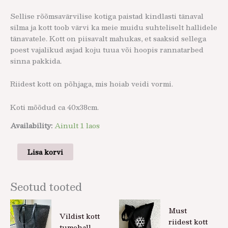
Sellise rõõmsavärvilise kotiga paistad kindlasti tänaval
silma ja kott toob värvi ka meie muidu suhteliselt hallidele
tänavatele. Kott on piisavalt mahukas, et saaksid sellega
poest vajalikud asjad koju tuua või hoopis rannatarbed
sinna pakkida.
Riidest kott on põhjaga, mis hoiab veidi vormi.
Koti mõõdud ca 40x38cm.
Availability:
Ainult 1 laos
Lisa korvi
Seotud tooted
Must
Vildist kott
riidest kott
tumehall