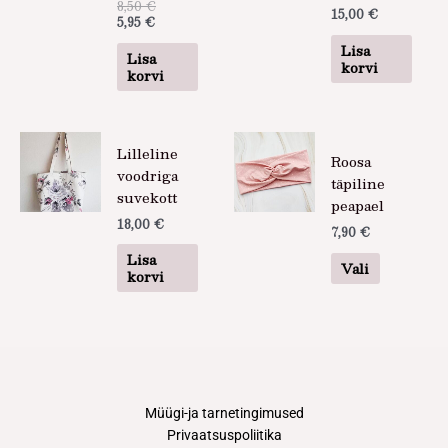
8,50
€
15,00
€
5,95
€
Lisa
Lisa
korvi
korvi
Sellel
Lilleline
Roosa
tootel
voodriga
täpiline
on
suvekott
peapael
mitu
18,00
€
varianti.
7,90
€
Valikuid
Lisa
Vali
saab
korvi
teha
tootelehel
Müügi-ja tarnetingimused
Privaatsuspoliitika