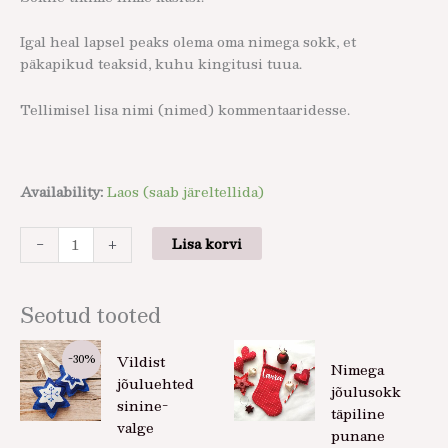
Igal heal lapsel peaks olema oma nimega sokk, et
päkapikud teaksid, kuhu kingitusi tuua.
Tellimisel lisa nimi (nimed) kommentaaridesse.
Availability:
Laos (saab järeltellida)
-
+
Lisa korvi
Seotud tooted
Praegune
Algne
-30%
Vildist
hind
hind
Nimega
on:
oli:
jõuluehted
jõulusokk
5,95 €.
8,50 €.
sinine-
täpiline
valge
punane