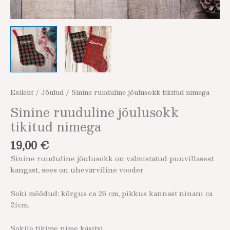
Esileht
/
Jõulud
/ Sinine ruuduline jõulusokk tikitud nimega
Sinine ruuduline jõulusokk
tikitud nimega
19,00
€
Sinine ruuduline jõulusokk on valmistatud puuvillasest
kangast, sees on ühevärviline vooder.
Soki mõõdud: kõrgus ca 26 cm, pikkus kannast ninani ca
21cm.
Sokile tikime nime käsitsi.