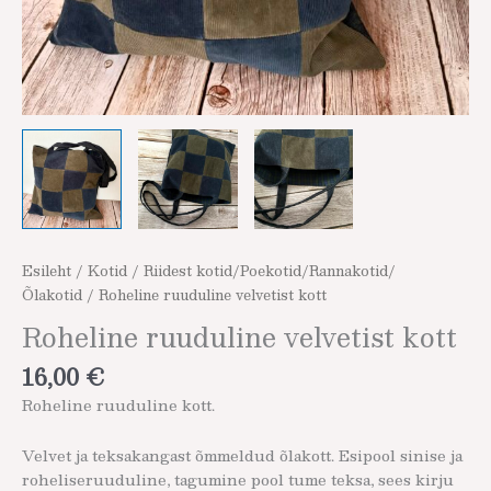
Esileht
/
Kotid
/
Riidest kotid/Poekotid/Rannakotid/
Õlakotid
/ Roheline ruuduline velvetist kott
Roheline ruuduline velvetist kott
16,00
€
Roheline ruuduline kott.
Velvet ja teksakangast õmmeldud õlakott. Esipool sinise ja
roheliseruuduline, tagumine pool tume teksa, sees kirju