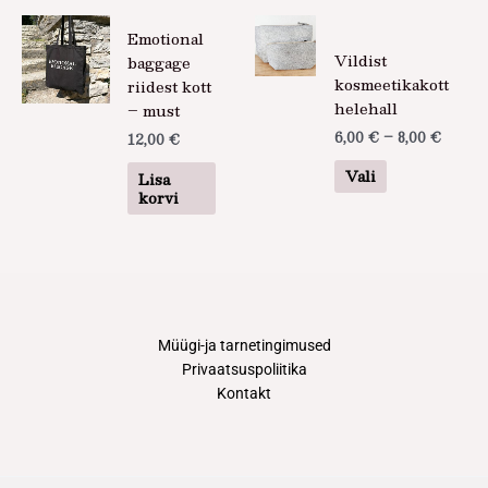
Hinnav
Sellel
Emotional
6,00 €
tootel
kuni
Vildist
baggage
on
8,00 €
kosmeetikakott
riidest kott
mitu
helehall
– must
varianti.
6,00
€
–
8,00
€
12,00
€
Valikuid
saab
Vali
Lisa
teha
korvi
tootelehel.
Müügi-ja tarnetingimused
Privaatsuspoliitika
Kontakt