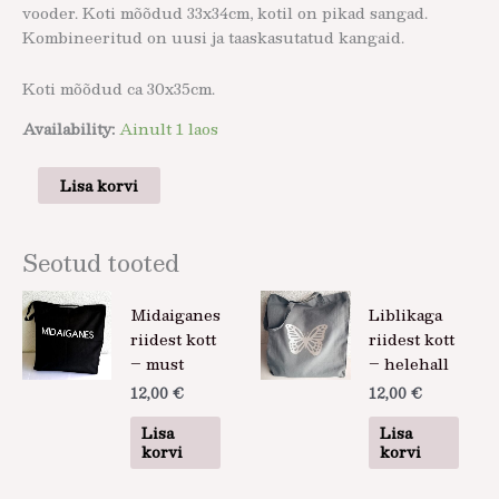
vooder. Koti mõõdud 33x34cm, kotil on pikad sangad.
Kombineeritud on uusi ja taaskasutatud kangaid.
Koti mõõdud ca 30x35cm.
Availability:
Ainult 1 laos
Lisa korvi
Seotud tooted
Midaiganes
Liblikaga
riidest kott
riidest kott
– must
– helehall
12,00
€
12,00
€
Lisa
Lisa
korvi
korvi