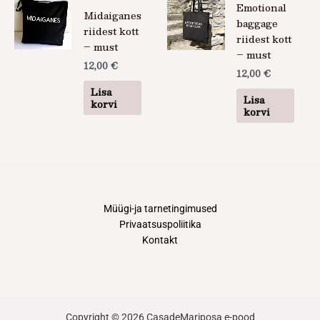
Emotional
Midaiganes
baggage
riidest kott
riidest kott
– must
– must
12,00
€
12,00
€
Lisa
Lisa
korvi
korvi
Müügi-ja tarnetingimused
Privaatsuspoliitika
Kontakt
Copyright © 2026 CasadeMariposa e-pood