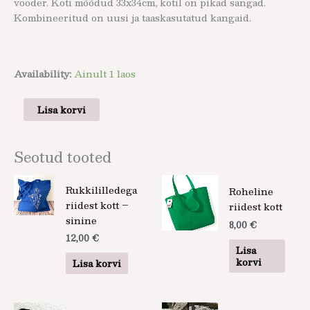
vooder. Koti mõõdud 33x34cm, kotil on pikad sangad.
Kombineeritud on uusi ja taaskasutatud kangaid.
Availability:
Ainult 1 laos
Lisa korvi
Seotud tooted
Rukkililledega
Roheline
riidest kott –
riidest kott
sinine
8,00
€
12,00
€
Lisa
korvi
Lisa korvi