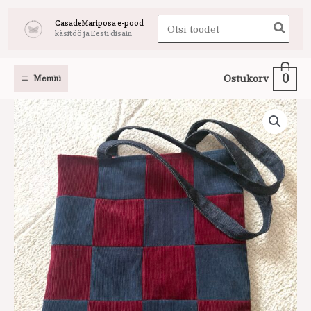
Skip
Search
CasadeMariposa e-pood
to
käsitöö ja Eesti disain
for:
content
0
Ostukorv
Menüü
Punane
ruuduline
velvetist
kott
kogus