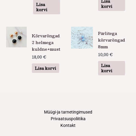
Lisa
Lisa
korvi
korvi
Pärlitega
Kõrvarõngad
kõrvarõngad
2 helmega
8mm
kuldne+must
10,00
€
18,00
€
Lisa
Lisa korvi
korvi
Müügi-ja tarnetingimused
Privaatsuspoliitika
Kontakt