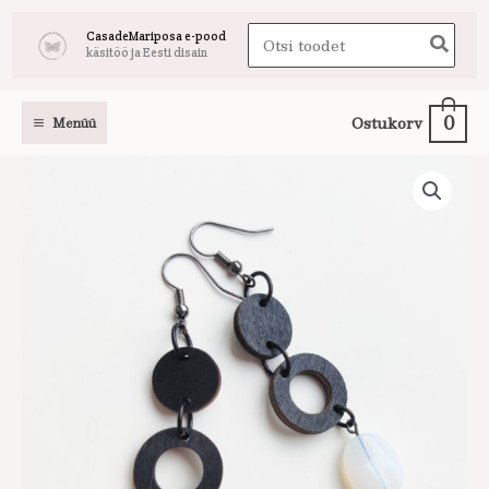
Skip
Search
CasadeMariposa e-pood
to
käsitöö ja Eesti disain
for:
content
0
Ostukorv
Menüü