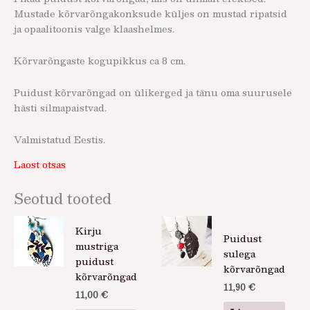
Mustade kõrvarõngakonksude küljes on mustad ripatsid
ja opaalitoonis valge klaashelmes.
Kõrvarõngaste kogupikkus ca 8 cm.
Puidust kõrvarõngad on ülikerged ja tänu oma suurusele
hästi silmapaistvad.
Valmistatud Eestis.
Laost otsas
Seotud tooted
Kirju
Puidust
mustriga
sulega
puidust
kõrvarõngad
kõrvarõngad
11,90
€
11,00
€