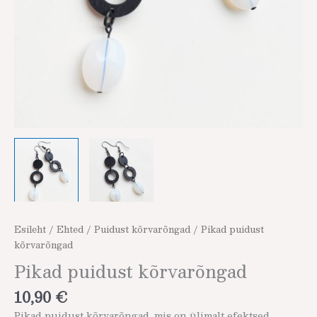
Esileht
/
Ehted
/
Puidust kõrvarõngad
/ Pikad puidust
kõrvarõngad
Pikad puidust kõrvarõngad
10,90
€
Pikad puidust kõrvarõngad, mis on ülimalt efektsed.