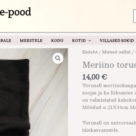
e-pood
S
f
RALE
MEESTELE
KODU
KOTID
VILLASED SOKID
Meriino
Esileht
/
Mütsid-sallid
/ 
torusall
Meriino toru
must
kogus
14,00
€
Torusall meriinokangast
soojas ja ka liikumise a
on valmistatud kaheko
Mõõdud u 21X34cm Mat
Torusall on universaal
täiskasvanutele.