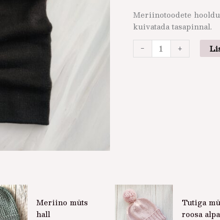
Meriinotoodete hooldu
kuivatada tasapinnal.
-
+
Li
Meriino müts
Tutiga mü
hall
roosa alp