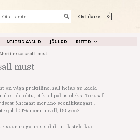
earch
Ostukorv
0
or:
MÜTSID-SALLID
JÕULUD
EHTED
Meriino torusall must
sall must
 on väga praktiline, sall hoiab su kaela
jal ei ole ohtu, et kael paljas oleks. Torusall
rdsest õhemast meriino soonikkangast .
erjal 100% meriinovill, 180g/m2
se suurusega, mis sobib nii lastele kui