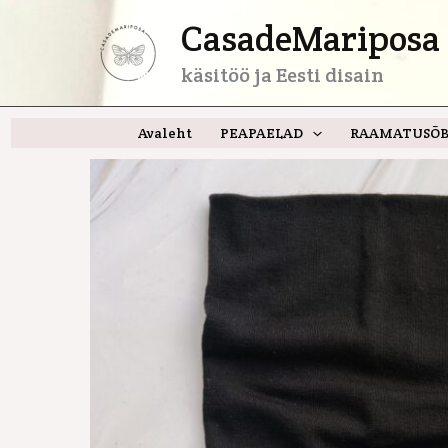
Skip
CasadeMariposa 
to
content
käsitöö ja Eesti disain
Avaleht
PEAPAELAD
RAAMATUSÕB