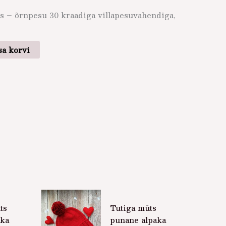
s – õrnpesu 30 kraadiga villapesuvahendiga,
sa korvi
ts
Tutiga müts
aka
punane alpaka