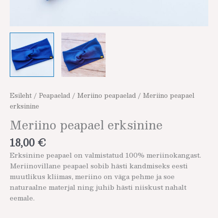
Esileht
/
Peapaelad
/
Meriino peapaelad
/ Meriino peapael
erksinine
Meriino peapael erksinine
18,00
€
Erksinine peapael on valmistatud 100% meriinokangast.
Meriinovillane peapael sobib hästi kandmiseks eesti
muutlikus kliimas, meriino on väga pehme ja soe
naturaalne materjal ning juhib hästi niiskust nahalt
eemale.