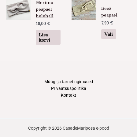
Meriino
tootel
Beež
peapael
on
peapael
helehall
mitu
7,90
€
18,00
€
varianti.
Valikuid
Vali
Lisa
saab
korvi
teha
tootelehel
Müügi-ja tarnetingimused
Privaatsuspoliitika
Kontakt
Copyright © 2026 CasadeMariposa e-pood