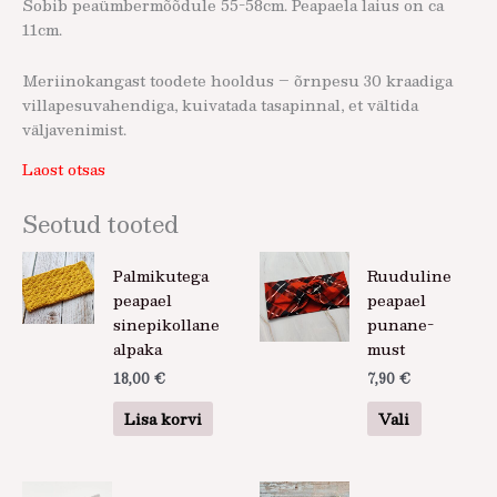
Sobib peaümbermõõdule 55-58cm. Peapaela laius on ca
11cm.
Meriinokangast toodete hooldus – õrnpesu 30 kraadiga
villapesuvahendiga, kuivatada tasapinnal, et vältida
väljavenimist.
Laost otsas
Seotud tooted
Sellel
Palmikutega
Ruuduline
tootel
peapael
peapael
on
sinepikollane
punane-
mitu
alpaka
must
varianti.
18,00
€
7,90
€
Valikuid
saab
Lisa korvi
Vali
teha
tootelehel
Sellel