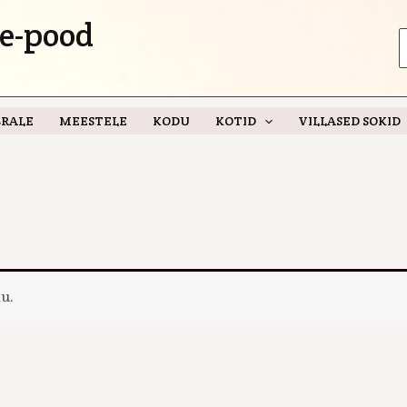
e-pood
S
f
RALE
MEESTELE
KODU
KOTID
VILLASED SOKID
u.