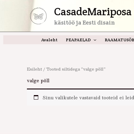
Skip
CasadeMariposa 
to
content
käsitöö ja Eesti disain
Avaleht
PEAPAELAD
RAAMATUSÕB
Esileht
/ Tooted siltidega “valge põll”
valge põll
Sinu valikutele vastavaid tooteid ei leid