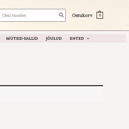
earch
Ostukorv
0
or:
MÜTSID-SALLID
JÕULUD
EHTED