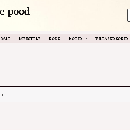
e-pood
S
f
RALE
MEESTELE
KODU
KOTID
VILLASED SOKID
u.