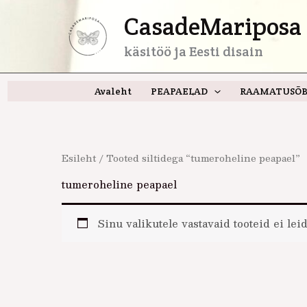
Skip
CasadeMariposa 
to
content
käsitöö ja Eesti disain
Avaleht
PEAPAELAD
RAAMATUSÕB
Esileht
/ Tooted siltidega “tumeroheline peapael”
tumeroheline peapael
Sinu valikutele vastavaid tooteid ei leid