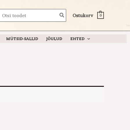
earch
Ostukorv
0
or:
MÜTSID-SALLID
JÕULUD
EHTED