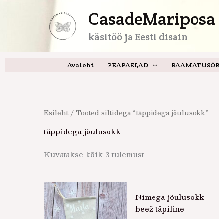
Skip
CasadeMariposa 
to
content
käsitöö ja Eesti disain
Avaleht
PEAPAELAD
RAAMATUSÕB
Esileht
/ Tooted siltidega “täppidega jõulusokk”
täppidega jõulusokk
Kuvatakse kõik 3 tulemust
Nimega jõulusokk
beež täpiline