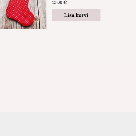
15,00
€
Lisa korvi