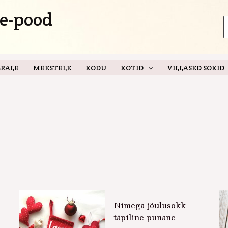
e-pood
S
f
RALE
MEESTELE
KODU
KOTID
VILLASED SOKID
Nimega jõulusokk
täpiline punane