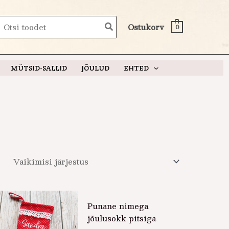
earch
Ostukorv
0
or:
MÜTSID-SALLID
JÕULUD
EHTED
Punane nimega
jõulusokk pitsiga