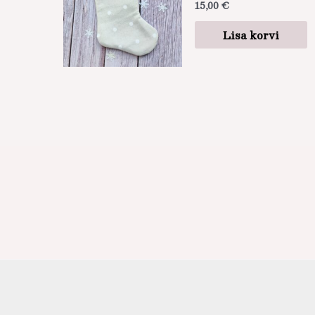
15,00
€
Lisa korvi