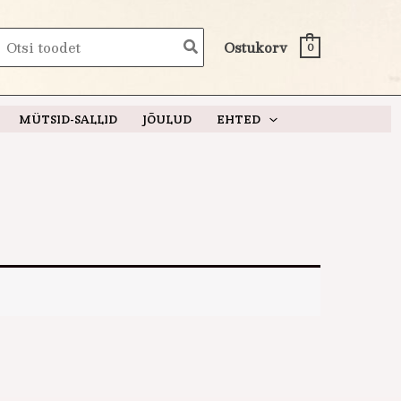
earch
Ostukorv
0
or:
MÜTSID-SALLID
JÕULUD
EHTED