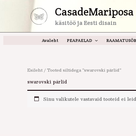
Skip
CasadeMariposa 
to
content
käsitöö ja Eesti disain
Avaleht
PEAPAELAD
RAAMATUSÕB
Esileht
/ Tooted siltidega “swarovski pärlid”
swarovski pärlid
Sinu valikutele vastavaid tooteid ei leid