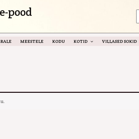
e-pood
S
f
RALE
MEESTELE
KODU
KOTID
VILLASED SOKID
u.