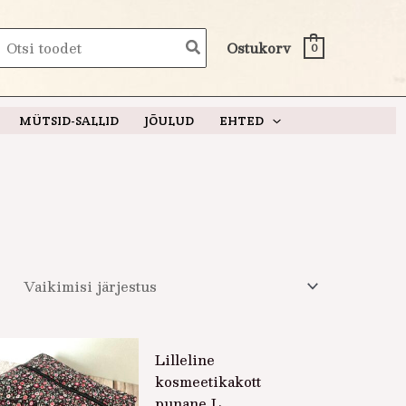
earch
Ostukorv
0
or:
MÜTSID-SALLID
JÕULUD
EHTED
Lilleline
kosmeetikakott
punane L