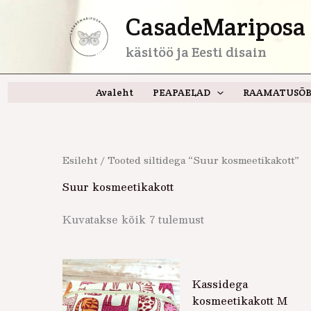
Skip
CasadeMariposa 
to
content
käsitöö ja Eesti disain
Avaleht
PEAPAELAD
RAAMATUSÕB
Esileht
/ Tooted siltidega “Suur kosmeetikakott”
Suur kosmeetikakott
Kuvatakse kõik 7 tulemust
Kassidega
kosmeetikakott M