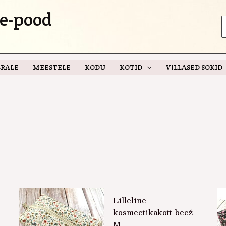
e-pood
S
f
RALE
MEESTELE
KODU
KOTID
VILLASED SOKID
Lilleline
kosmeetikakott beež
M