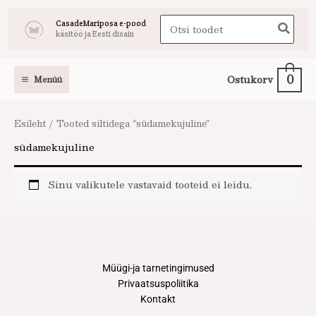
Skip
Search
CasadeMariposa e-pood
to
käsitöö ja Eesti disain
for:
content
0
Ostukorv
Menüü
Esileht
/ Tooted siltidega “südamekujuline”
südamekujuline
Sinu valikutele vastavaid tooteid ei leidu.
Müügi-ja tarnetingimused
Privaatsuspoliitika
Kontakt