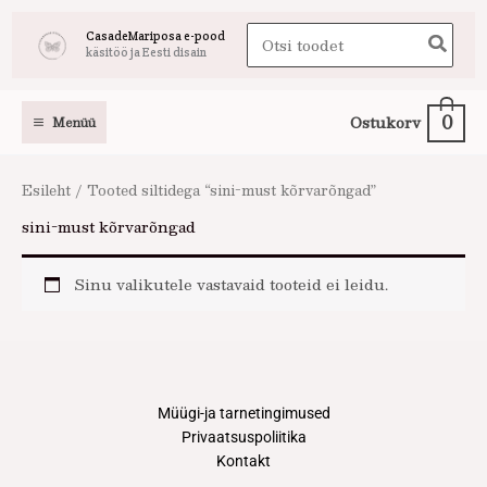
Skip
Search
CasadeMariposa e-pood
to
käsitöö ja Eesti disain
for:
content
0
Ostukorv
Menüü
Esileht
/ Tooted siltidega “sini-must kõrvarõngad”
sini-must kõrvarõngad
Sinu valikutele vastavaid tooteid ei leidu.
Müügi-ja tarnetingimused
Privaatsuspoliitika
Kontakt