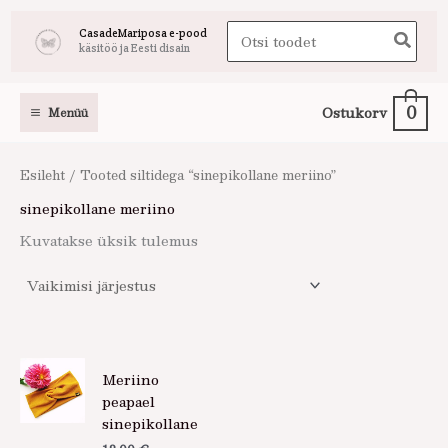
Skip
Search
CasadeMariposa e-pood
to
käsitöö ja Eesti disain
for:
content
0
Ostukorv
Menüü
Esileht
/ Tooted siltidega “sinepikollane meriino”
sinepikollane meriino
Kuvatakse üksik tulemus
Meriino
peapael
sinepikollane