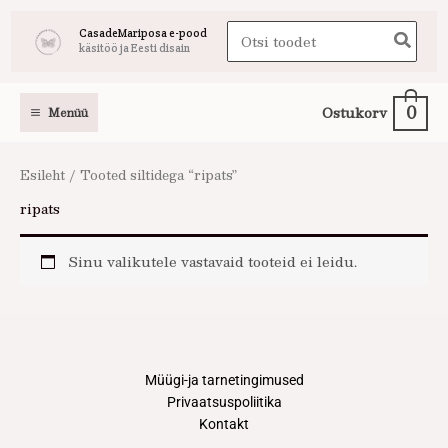
Skip
Search
CasadeMariposa e-pood
to
käsitöö ja Eesti disain
for:
content
0
Ostukorv
Menüü
Esileht
/ Tooted siltidega “ripats”
ripats
Sinu valikutele vastavaid tooteid ei leidu.
Müügi-ja tarnetingimused
Privaatsuspoliitika
Kontakt