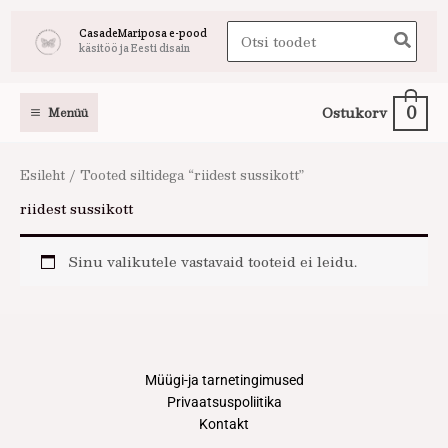
Skip
Search
CasadeMariposa e-pood
to
käsitöö ja Eesti disain
for:
content
0
Ostukorv
Menüü
Esileht
/ Tooted siltidega “riidest sussikott”
riidest sussikott
Sinu valikutele vastavaid tooteid ei leidu.
Müügi-ja tarnetingimused
Privaatsuspoliitika
Kontakt