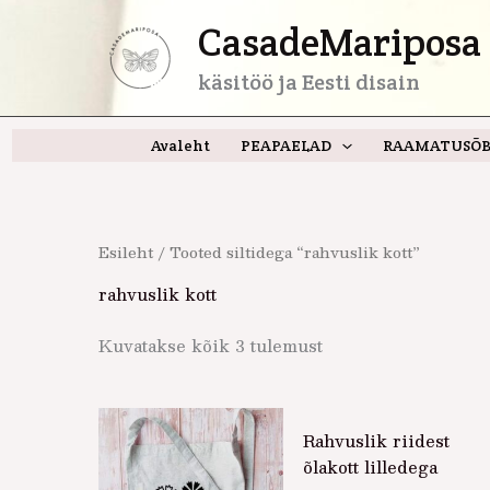
Skip
CasadeMariposa 
to
content
käsitöö ja Eesti disain
Avaleht
PEAPAELAD
RAAMATUSÕB
Esileht
/ Tooted siltidega “rahvuslik kott”
rahvuslik kott
Kuvatakse kõik 3 tulemust
Rahvuslik riidest
õlakott lilledega