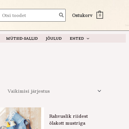
earch
Ostukorv
0
or:
MÜTSID-SALLID
JÕULUD
EHTED
Rahvuslik riidest
õlakott mustriga