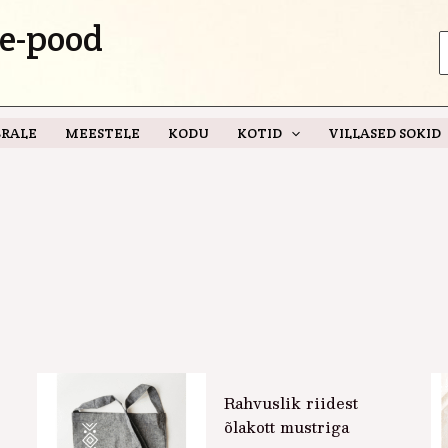
e-pood
S
f
RALE
MEESTELE
KODU
KOTID
VILLASED SOKID
Rahvuslik riidest
õlakott mustriga