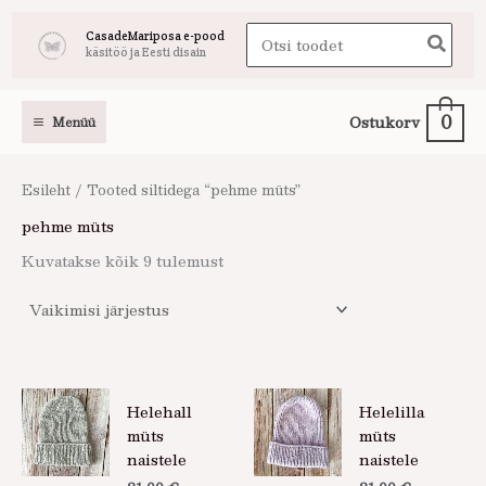
Skip
Search
CasadeMariposa e-pood
to
käsitöö ja Eesti disain
for:
content
0
Ostukorv
Menüü
Esileht
/ Tooted siltidega “pehme müts”
pehme müts
Kuvatakse kõik 9 tulemust
Helehall
Helelilla
müts
müts
naistele
naistele