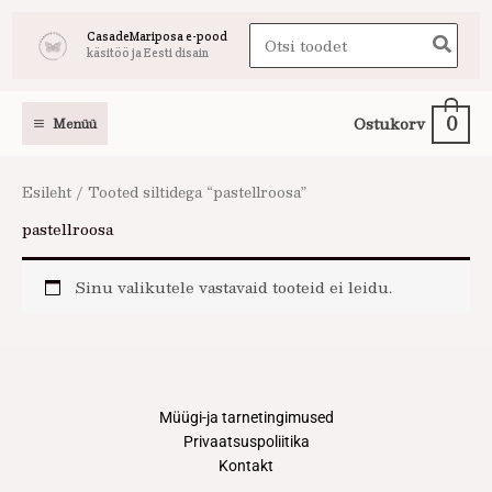
Skip
Search
CasadeMariposa e-pood
to
käsitöö ja Eesti disain
for:
content
0
Ostukorv
Menüü
Esileht
/ Tooted siltidega “pastellroosa”
pastellroosa
Sinu valikutele vastavaid tooteid ei leidu.
Müügi-ja tarnetingimused
Privaatsuspoliitika
Kontakt