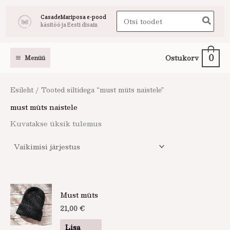
Skip
Search
CasadeMariposa e-pood
to
käsitöö ja Eesti disain
for:
content
0
Ostukorv
Menüü
Esileht
/ Tooted siltidega “must müts naistele”
must müts naistele
Kuvatakse üksik tulemus
Must müts
21,00
€
Lisa