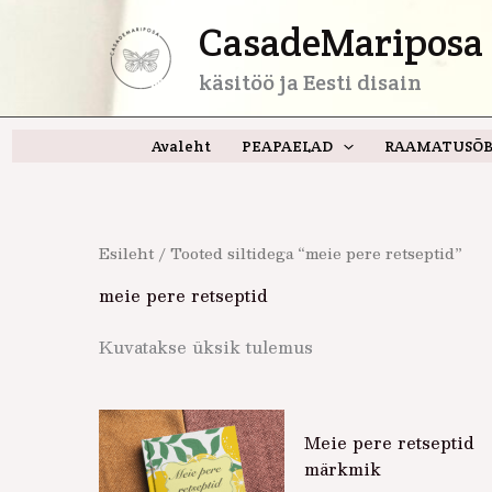
Skip
CasadeMariposa 
to
content
käsitöö ja Eesti disain
Avaleht
PEAPAELAD
RAAMATUSÕB
Esileht
/ Tooted siltidega “meie pere retseptid”
meie pere retseptid
Kuvatakse üksik tulemus
Meie pere retseptid
märkmik