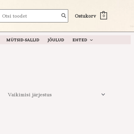
earch
Ostukorv
0
or:
MÜTSID-SALLID
JÕULUD
EHTED