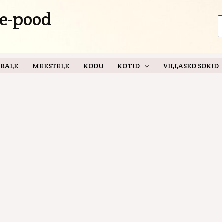
e-pood
S
f
RALE
MEESTELE
KODU
KOTID
VILLASED SOKID