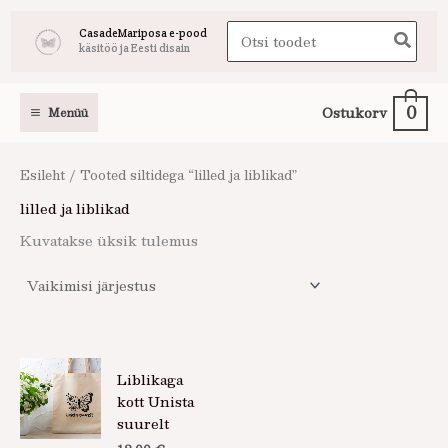
Skip
Search
CasadeMariposa e-pood
to
käsitöö ja Eesti disain
for:
content
0
Ostukorv
Menüü
Esileht
/ Tooted siltidega “lilled ja liblikad”
lilled ja liblikad
Kuvatakse üksik tulemus
Liblikaga
kott Unista
suurelt