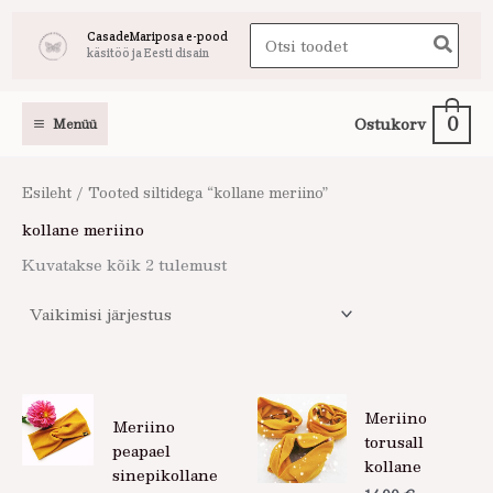
Skip
Search
CasadeMariposa e-pood
to
käsitöö ja Eesti disain
for:
content
0
Ostukorv
Menüü
Esileht
/ Tooted siltidega “kollane meriino”
kollane meriino
Kuvatakse kõik 2 tulemust
Meriino
Meriino
torusall
peapael
kollane
sinepikollane