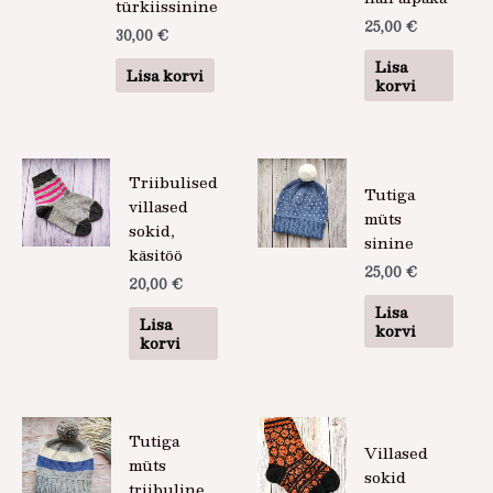
türkiissinine
25,00
€
30,00
€
Lisa
Lisa korvi
korvi
Triibulised
Tutiga
villased
müts
sokid,
sinine
käsitöö
25,00
€
20,00
€
Lisa
Lisa
korvi
korvi
Tutiga
Villased
müts
sokid
triibuline