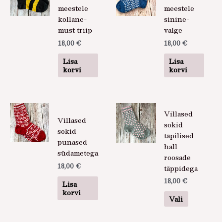
meestele
meestele
kollane-
sinine-
must triip
valge
18,00
€
18,00
€
Lisa
Lisa
korvi
korvi
Sellel
Villased
tootel
Villased
sokid
on
sokid
täpilised
mitu
punased
hall
varianti.
südametega
roosade
Valikuid
18,00
€
täppidega
saab
18,00
€
teha
Lisa
korvi
tootelehel
Vali