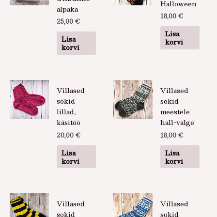
Halloween
alpaka
18,00
€
25,00
€
Lisa
Lisa
korvi
korvi
Villased
Villased
sokid
sokid
lillad,
meestele
käsitöö
hall-valge
20,00
€
18,00
€
Lisa
Lisa
korvi
korvi
Villased
Villased
sokid
sokid