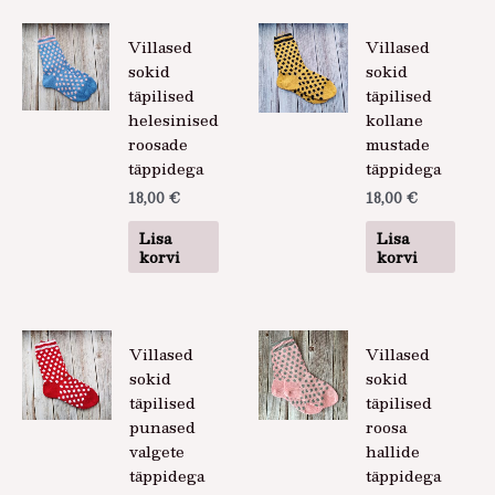
Villased
Villased
sokid
sokid
täpilised
täpilised
helesinised
kollane
roosade
mustade
täppidega
täppidega
18,00
€
18,00
€
Lisa
Lisa
korvi
korvi
Sellel
Sellel
Villased
Villased
tootel
tootel
sokid
sokid
on
on
täpilised
täpilised
mitu
mitu
punased
roosa
varianti.
varianti.
valgete
hallide
Valikuid
Valikuid
täppidega
täppidega
saab
saab