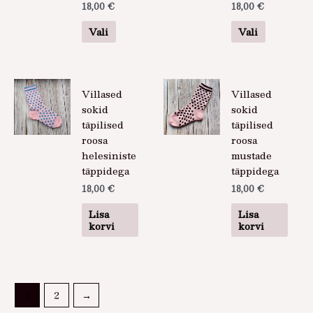
18,00
€
18,00
€
teha
teha
tootelehel.
tootelehel
Vali
Vali
Villased
Villased
sokid
sokid
täpilised
täpilised
roosa
roosa
helesiniste
mustade
täppidega
täppidega
18,00
€
18,00
€
Lisa
Lisa
korvi
korvi
1
2
→