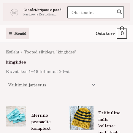
Skip
Search
CasadeMariposa e-pood
to
käsitöö ja Eesti disain
for:
content
0
Ostukorv
Menüü
Esileht
/ Tooted siltidega “kingiidee”
kingiidee
Kuvatakse 1–18 tulemust 20-st
Triibuline
Meriino
müts
peapaelte
kollane-
komplekt
hall alpaka