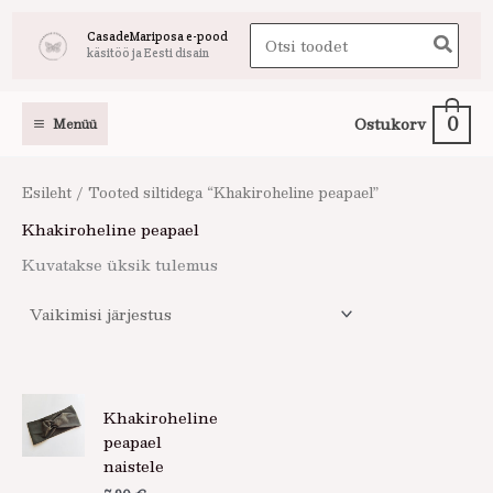
Skip
Search
CasadeMariposa e-pood
to
käsitöö ja Eesti disain
for:
content
0
Ostukorv
Menüü
Esileht
/ Tooted siltidega “Khakiroheline peapael”
Khakiroheline peapael
Kuvatakse üksik tulemus
Sellel
Khakiroheline
tootel
peapael
on
naistele
mitu