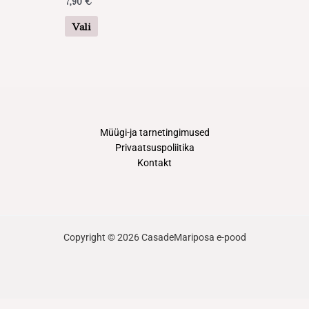
7,90
€
varianti.
Valikuid
Vali
saab
teha
tootelehel.
Müügi-ja tarnetingimused
Privaatsuspoliitika
Kontakt
Copyright © 2026 CasadeMariposa e-pood