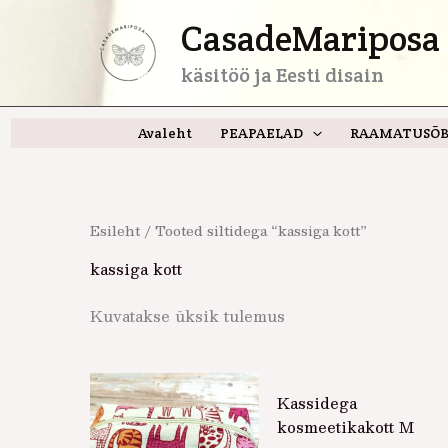
Skip
CasadeMariposa 
to
content
käsitöö ja Eesti disain
Avaleht
PEAPAELAD
RAAMATUSÕB
Esileht
/ Tooted siltidega “kassiga kott”
kassiga kott
Kuvatakse üksik tulemus
Kassidega
kosmeetikakott M