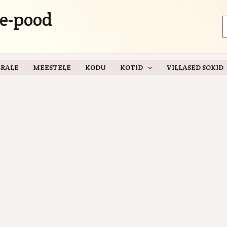
e-pood
S
f
RALE
MEESTELE
KODU
KOTID
VILLASED SOKID