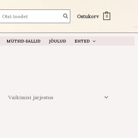
earch
Ostukorv
0
or:
MÜTSID-SALLID
JÕULUD
EHTED