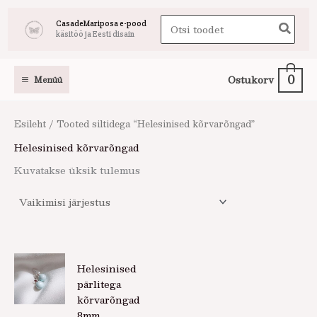
Skip
Search
CasadeMariposa e-pood
to
käsitöö ja Eesti disain
for:
content
0
Ostukorv
Menüü
Esileht
/ Tooted siltidega “Helesinised kõrvarõngad”
Helesinised kõrvarõngad
Kuvatakse üksik tulemus
Helesinised
pärlitega
kõrvarõngad
8mm