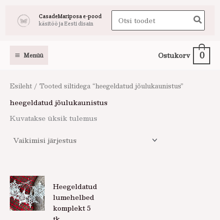
Skip
Search
CasadeMariposa e-pood
to
käsitöö ja Eesti disain
for:
content
0
Ostukorv
Menüü
Esileht
/ Tooted siltidega “heegeldatud jõulukaunistus”
heegeldatud jõulukaunistus
Kuvatakse üksik tulemus
Heegeldatud
lumehelbed
komplekt 5
tk