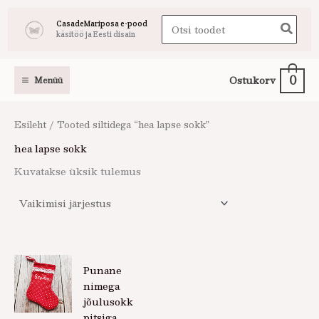
Skip
Search
CasadeMariposa e-pood
to
käsitöö ja Eesti disain
for:
content
0
Ostukorv
Menüü
Esileht
/ Tooted siltidega “hea lapse sokk”
hea lapse sokk
Kuvatakse üksik tulemus
Punane
nimega
jõulusokk
pitsiga