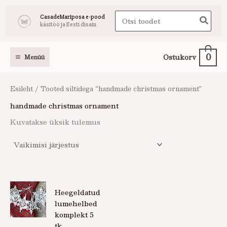
Skip
Search
CasadeMariposa e-pood
to
käsitöö ja Eesti disain
for:
content
0
Ostukorv
Menüü
Esileht
/ Tooted siltidega “handmade christmas ornament”
handmade christmas ornament
Kuvatakse üksik tulemus
Heegeldatud
lumehelbed
komplekt 5
tk