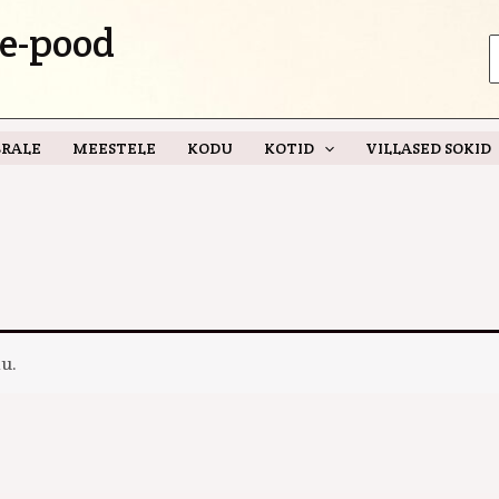
e-pood
S
f
RALE
MEESTELE
KODU
KOTID
VILLASED SOKID
u.