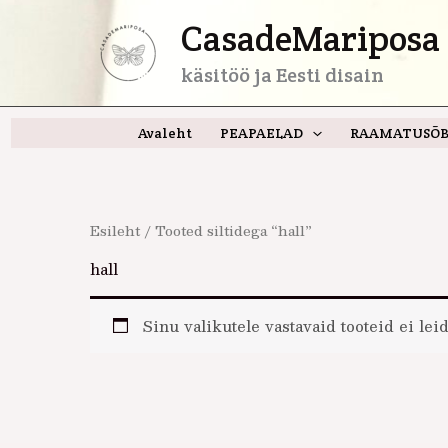
Skip
CasadeMariposa 
to
content
käsitöö ja Eesti disain
Avaleht
PEAPAELAD
RAAMATUSÕB
Esileht
/ Tooted siltidega “hall”
hall
Sinu valikutele vastavaid tooteid ei leid