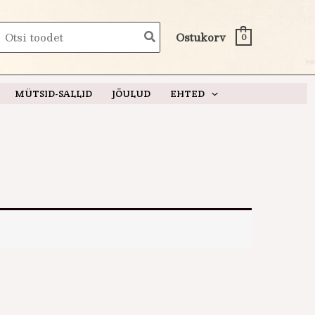
earch
Ostukorv
0
or:
MÜTSID-SALLID
JÕULUD
EHTED